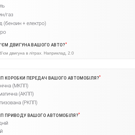
ль
ин/газ
д (бензин + електро)
тро
*
Б'ЄМ ДВИГУНА ВАШОГО АВТО?
б'єм двигуна в літрах. Наприклад, 2.0
*
ИП КОРОБКИ ПЕРЕДАЧ ВАШОГО АВТОМОБІЛЯ?
нічна (МКПП)
матична (АКПП)
тизована (РКПП)
*
ЯКИЙ ТИП ПРИВОДУ ВАШОГО АВТОМОБІЛЯ?
дній
ій