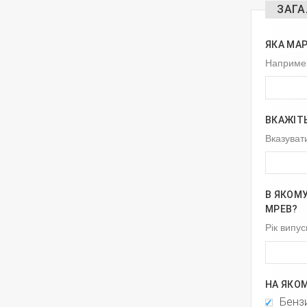
ЗАГА
ЯКА МА
Например
ВКАЖІТЬ
Вказуват
В ЯКОМУ
МРЕВ?
Рік випус
НА ЯКО
Бенз