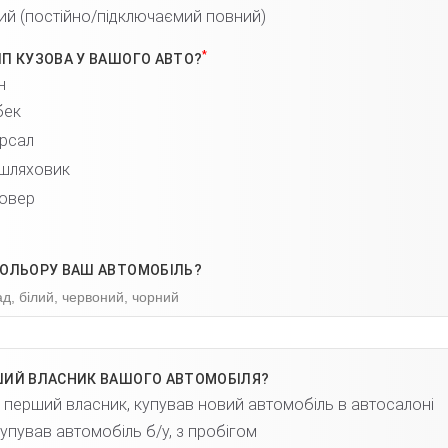
ий (постійно/підключаємий повний)
*
ИП КУЗОВА У ВАШОГО АВТО?
н
бек
ерсал
шляховик
овер
КОЛЬОРУ ВАШ АВТОМОБІЛЬ?
д, білий, червоний, чорний
ШИЙ ВЛАСНИК ВАШОГО АВТОМОБІЛЯ?
я перший власник, купував новий автомобіль в автосалоні
 купував автомобіль б/у, з пробігом