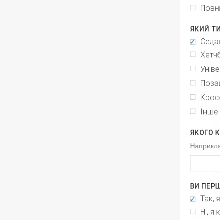
Повн
ЯКИЙ Т
Седа
Хетч
Унів
Поза
Крос
Інше
ЯКОГО 
Наприкла
ВИ ПЕР
Так, 
Ні, я