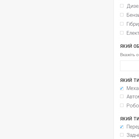
Дизе
Бенз
Гібри
Елек
ЯКИЙ О
Вкажіть о
ЯКИЙ Т
Меха
Авто
Робо
Пере
Задн