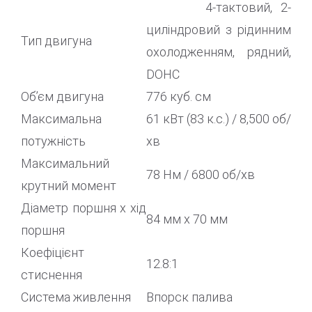
4-тактовий, 2-
циліндровий з рідинним
Тип двигуна
охолодженням, рядний,
DOHC
Об’єм двигуна
776 куб. см
Максимальна
61 кВт (83 к.с.) / 8,500 об/
потужність
хв
Максимальний
78 Нм / 6800 об/хв
крутний момент
Діаметр поршня х хід
84 мм x 70 мм
поршня
Коефіцієнт
12.8:1
стиснення
Система живлення
Впорск палива