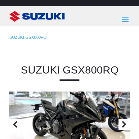
Skip
to
menu
content
SUZUKI GSX800RQ
SUZUKI GSX800RQ