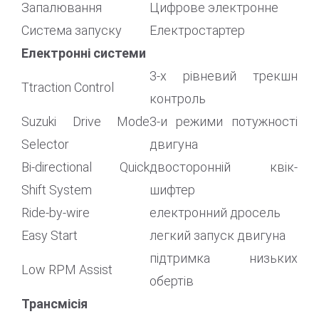
Запалювання
Цифрове электронне
Система запуску
Електростартер
Електронні системи
3-х рівневий трекшн
Ttraction Control
контроль
Suzuki Drive Mode
3-и режими потужності
Selector
двигуна
Bi-directional Quick
двосторонній квік-
Shift System
шифтер
Ride-by-wire
електронний дросель
Easy Start
легкий запуск двигуна
підтримка низьких
Low RPM Assist
обертів
Трансмісія