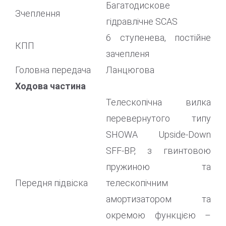
Багатодискове
Зчеплення
гідравлічне SCAS
6 ступенева, постійне
КПП
зачепленя
Головна передача
Ланцюгова
Ходова частина
Телескопічна вилка
перевернутого типу
SHOWA Upside-Down
SFF-BP, з гвинтовою
пружиною та
Передня підвіска
телескопічним
амортизатором та
окремою функцією –